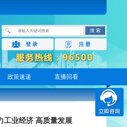
搜 索
登 录
注 册
政策速递
直播回看
力工业经济 高质量发展