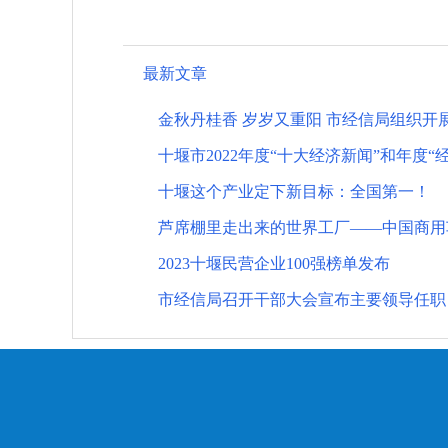
最新文章
金秋丹桂香 岁岁又重阳 市经信局组织开展
十堰市2022年度“十大经济新闻”和年度“
十堰这个产业定下新目标：全国第一！
芦席棚里走出来的世界工厂——中国商用
2023十堰民营企业100强榜单发布
市经信局召开干部大会宣布主要领导任职