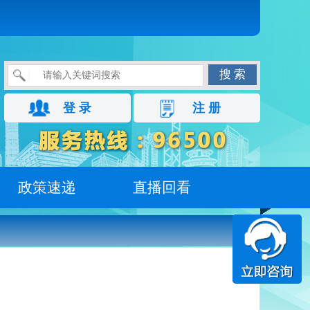
搜 索
登 录
注 册
政策速递
直播回看