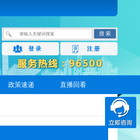
搜 索
登 录
注 册
政策速递
直播回看