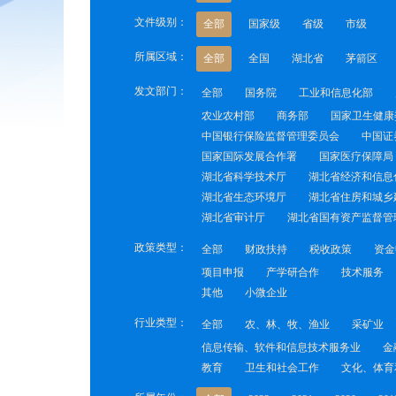
文件级别：
全部
国家级
省级
市级
所属区域：
全部
全国
湖北省
茅箭区
发文部门：
全部
国务院
工业和信息化部
农业农村部
商务部
国家卫生健康
中国银行保险监督管理委员会
中国证
国家国际发展合作署
国家医疗保障局
湖北省科学技术厅
湖北省经济和信息
湖北省生态环境厅
湖北省住房和城乡
湖北省审计厅
湖北省国有资产监督管
政策类型：
全部
财政扶持
税收政策
资金
项目申报
产学研合作
技术服务
其他
小微企业
行业类型：
全部
农、林、牧、渔业
采矿业
信息传输、软件和信息技术服务业
金
教育
卫生和社会工作
文化、体育