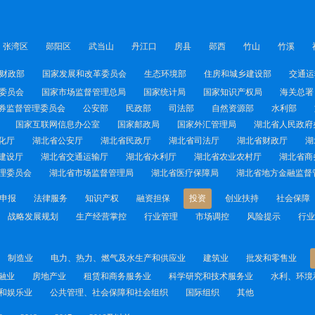
张湾区
郧阳区
武当山
丹江口
房县
郧西
竹山
竹溪
财政部
国家发展和改革委员会
生态环境部
住房和城乡建设部
交通运
委员会
国家市场监督管理总局
国家统计局
国家知识产权局
海关总署
券监督管理委员会
公安部
民政部
司法部
自然资源部
水利部
国家互联网信息办公室
国家邮政局
国家外汇管理局
湖北省人民政府
化厅
湖北省公安厅
湖北省民政厅
湖北省司法厅
湖北省财政厅
湖
建设厅
湖北省交通运输厅
湖北省水利厅
湖北省农业农村厅
湖北省商
理委员会
湖北省市场监督管理局
湖北省医疗保障局
湖北省地方金融监督
申报
法律服务
知识产权
融资担保
投资
创业扶持
社会保障
战略发展规划
生产经营掌控
行业管理
市场调控
风险提示
行业
制造业
电力、热力、燃气及水生产和供应业
建筑业
批发和零售业
融业
房地产业
租赁和商务服务业
科学研究和技术服务业
水利、环境
和娱乐业
公共管理、社会保障和社会组织
国际组织
其他