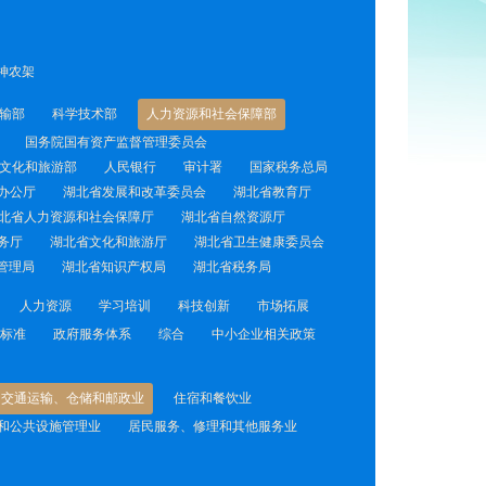
神农架
输部
科学技术部
人力资源和社会保障部
国务院国有资产监督管理委员会
文化和旅游部
人民银行
审计署
国家税务总局
办公厅
湖北省发展和改革委员会
湖北省教育厅
北省人力资源和社会保障厅
湖北省自然资源厅
务厅
湖北省文化和旅游厅
湖北省卫生健康委员会
管理局
湖北省知识产权局
湖北省税务局
人力资源
学习培训
科技创新
市场拓展
标准
政府服务体系
综合
中小企业相关政策
交通运输、仓储和邮政业
住宿和餐饮业
和公共设施管理业
居民服务、修理和其他服务业