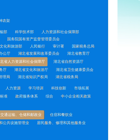
神农架
输部
科学技术部
人力资源和社会保障部
国务院国有资产监督管理委员会
文化和旅游部
人民银行
审计署
国家税务总局
办公厅
湖北省发展和改革委员会
湖北省教育厅
北省人力资源和社会保障厅
湖北省自然资源厅
务厅
湖北省文化和旅游厅
湖北省卫生健康委员会
管理局
湖北省知识产权局
湖北省税务局
人力资源
学习培训
科技创新
市场拓展
标准
政府服务体系
综合
中小企业相关政策
交通运输、仓储和邮政业
住宿和餐饮业
和公共设施管理业
居民服务、修理和其他服务业