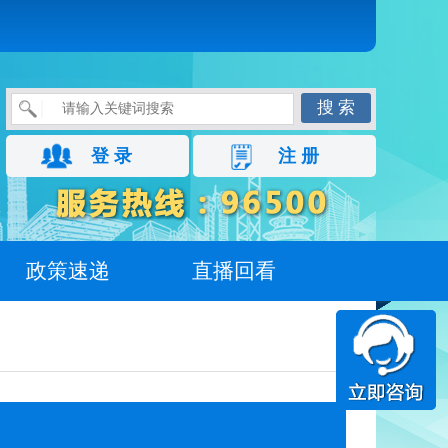
搜 索
登 录
注 册
政策速递
直播回看