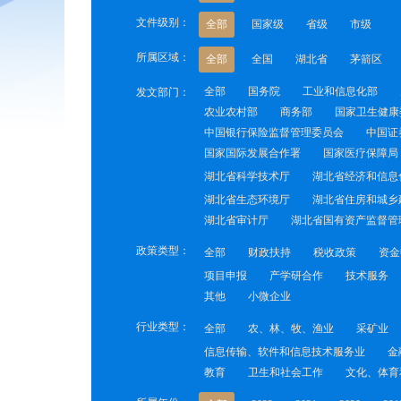
文件级别：
全部
国家级
省级
市级
所属区域：
全部
全国
湖北省
茅箭区
全部
国务院
工业和信息化部
发文部门：
农业农村部
商务部
国家卫生健康
中国银行保险监督管理委员会
中国证
国家国际发展合作署
国家医疗保障局
湖北省科学技术厅
湖北省经济和信息
湖北省生态环境厅
湖北省住房和城乡
湖北省审计厅
湖北省国有资产监督管
政策类型：
全部
财政扶持
税收政策
资金
项目申报
产学研合作
技术服务
其他
小微企业
行业类型：
全部
农、林、牧、渔业
采矿业
信息传输、软件和信息技术服务业
金
教育
卫生和社会工作
文化、体育