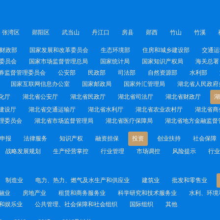
张湾区
郧阳区
武当山
丹江口
房县
郧西
竹山
竹溪
财政部
国家发展和改革委员会
生态环境部
住房和城乡建设部
交通运
委员会
国家市场监督管理总局
国家统计局
国家知识产权局
海关总署
券监督管理委员会
公安部
民政部
司法部
自然资源部
水利部
国家互联网信息办公室
国家邮政局
国家外汇管理局
湖北省人民政府
化厅
湖北省公安厅
湖北省民政厅
湖北省司法厅
湖北省财政厅
湖
建设厅
湖北省交通运输厅
湖北省水利厅
湖北省农业农村厅
湖北省商
理委员会
湖北省市场监督管理局
湖北省医疗保障局
湖北省地方金融监督
申报
法律服务
知识产权
融资担保
投资
创业扶持
社会保障
战略发展规划
生产经营掌控
行业管理
市场调控
风险提示
行业
制造业
电力、热力、燃气及水生产和供应业
建筑业
批发和零售业
融业
房地产业
租赁和商务服务业
科学研究和技术服务业
水利、环境
和娱乐业
公共管理、社会保障和社会组织
国际组织
其他