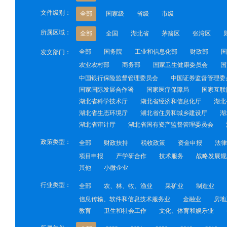
文件级别：
全部
国家级
省级
市级
所属区域：
全部
全国
湖北省
茅箭区
张湾区
全部
国务院
工业和信息化部
财政部
国
发文部门：
农业农村部
商务部
国家卫生健康委员会
国
中国银行保险监督管理委员会
中国证券监督管理委
国家国际发展合作署
国家医疗保障局
国家互联
湖北省科学技术厅
湖北省经济和信息化厅
湖北
湖北省生态环境厅
湖北省住房和城乡建设厅
湖
湖北省审计厅
湖北省国有资产监督管理委员会
政策类型：
全部
财政扶持
税收政策
资金申报
法律
项目申报
产学研合作
技术服务
战略发展规
其他
小微企业
行业类型：
全部
农、林、牧、渔业
采矿业
制造业
信息传输、软件和信息技术服务业
金融业
房地
教育
卫生和社会工作
文化、体育和娱乐业