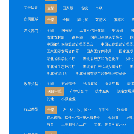
文件级别：
全部
国家级
省级
市级
所属区域：
全部
全国
湖北省
茅箭区
张湾区
全部
国务院
工业和信息化部
财政部
国
发文部门：
农业农村部
商务部
国家卫生健康委员会
国
中国银行保险监督管理委员会
中国证券监督管理委
国家国际发展合作署
国家医疗保障局
国家互联
湖北省科学技术厅
湖北省经济和信息化厅
湖北
湖北省生态环境厅
湖北省住房和城乡建设厅
湖
湖北省审计厅
湖北省国有资产监督管理委员会
全部
财政扶持
税收政策
资金申报
法律
政策类型：
项目申报
产学研合作
技术服务
战略发展
其他
小微企业
行业类型：
全部
农、林、牧、渔业
采矿业
制造业
信息传输、软件和信息技术服务业
金融业
房地
教育
卫生和社会工作
文化、体育和娱乐业