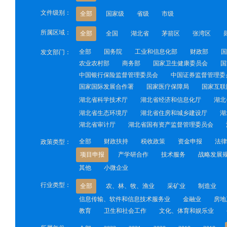
文件级别：
全部
国家级
省级
市级
所属区域：
全部
全国
湖北省
茅箭区
张湾区
全部
国务院
工业和信息化部
财政部
国
发文部门：
农业农村部
商务部
国家卫生健康委员会
国
中国银行保险监督管理委员会
中国证券监督管理委
国家国际发展合作署
国家医疗保障局
国家互联
湖北省科学技术厅
湖北省经济和信息化厅
湖北
湖北省生态环境厅
湖北省住房和城乡建设厅
湖
湖北省审计厅
湖北省国有资产监督管理委员会
全部
财政扶持
税收政策
资金申报
法律
政策类型：
项目申报
产学研合作
技术服务
战略发展
其他
小微企业
行业类型：
全部
农、林、牧、渔业
采矿业
制造业
信息传输、软件和信息技术服务业
金融业
房地
教育
卫生和社会工作
文化、体育和娱乐业