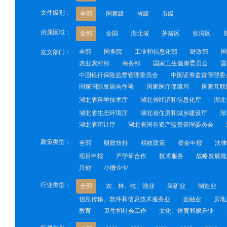
文件级别：
全部
国家级
省级
市级
所属区域：
全部
全国
湖北省
茅箭区
张湾区
全部
国务院
工业和信息化部
财政部
国
发文部门：
农业农村部
商务部
国家卫生健康委员会
国
中国银行保险监督管理委员会
中国证券监督管理委
国家国际发展合作署
国家医疗保障局
国家互联
湖北省科学技术厅
湖北省经济和信息化厅
湖北
湖北省生态环境厅
湖北省住房和城乡建设厅
湖
湖北省审计厅
湖北省国有资产监督管理委员会
政策类型：
全部
财政扶持
税收政策
资金申报
法律
项目申报
产学研合作
技术服务
战略发展规
其他
小微企业
行业类型：
全部
农、林、牧、渔业
采矿业
制造业
信息传输、软件和信息技术服务业
金融业
房地
教育
卫生和社会工作
文化、体育和娱乐业