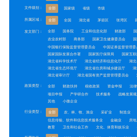
文件级别：
全部
国家级
省级
市级
所属区域：
全部
全国
湖北省
茅箭区
张湾区
全部
国务院
工业和信息化部
财政部
国
发文部门：
农业农村部
商务部
国家卫生健康委员会
国
中国银行保险监督管理委员会
中国证券监督管理委
国家国际发展合作署
国家医疗保障局
国家互联
湖北省科学技术厅
湖北省经济和信息化厅
湖北
湖北省生态环境厅
湖北省住房和城乡建设厅
湖
湖北省审计厅
湖北省国有资产监督管理委员会
政策类型：
全部
财政扶持
税收政策
资金申报
法律
项目申报
产学研合作
技术服务
战略发展规
其他
小微企业
行业类型：
全部
农、林、牧、渔业
采矿业
制造业
信息传输、软件和信息技术服务业
金融业
房地
教育
卫生和社会工作
文化、体育和娱乐业