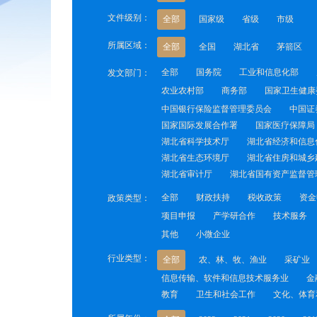
文件级别：
全部
国家级
省级
市级
所属区域：
全部
全国
湖北省
茅箭区
全部
国务院
工业和信息化部
发文部门：
农业农村部
商务部
国家卫生健康
中国银行保险监督管理委员会
中国证
国家国际发展合作署
国家医疗保障局
湖北省科学技术厅
湖北省经济和信息
湖北省生态环境厅
湖北省住房和城乡
湖北省审计厅
湖北省国有资产监督管
全部
财政扶持
税收政策
资金
政策类型：
项目申报
产学研合作
技术服务
其他
小微企业
行业类型：
全部
农、林、牧、渔业
采矿业
信息传输、软件和信息技术服务业
金
教育
卫生和社会工作
文化、体育