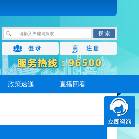
搜 索
登 录
注 册
政策速递
直播回看