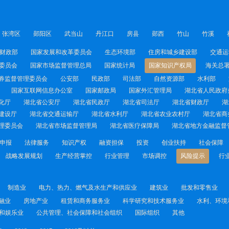
张湾区
郧阳区
武当山
丹江口
房县
郧西
竹山
竹溪
财政部
国家发展和改革委员会
生态环境部
住房和城乡建设部
交通运
委员会
国家市场监督管理总局
国家统计局
国家知识产权局
海关总
券监督管理委员会
公安部
民政部
司法部
自然资源部
水利部
国家互联网信息办公室
国家邮政局
国家外汇管理局
湖北省人民政府
化厅
湖北省公安厅
湖北省民政厅
湖北省司法厅
湖北省财政厅
湖
建设厅
湖北省交通运输厅
湖北省水利厅
湖北省农业农村厅
湖北省商
理委员会
湖北省市场监督管理局
湖北省医疗保障局
湖北省地方金融监督
申报
法律服务
知识产权
融资担保
投资
创业扶持
社会保障
战略发展规划
生产经营掌控
行业管理
市场调控
风险提示
行
制造业
电力、热力、燃气及水生产和供应业
建筑业
批发和零售业
融业
房地产业
租赁和商务服务业
科学研究和技术服务业
水利、环境
和娱乐业
公共管理、社会保障和社会组织
国际组织
其他