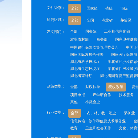
文件级别：
全部
国家级
省级
市级
所属区域：
全部
全国
湖北省
茅箭区
全部
国务院
工业和信息化部
发文部门：
农业农村部
商务部
国家卫生健康
中国银行保险监督管理委员会
中国证
国家国际发展合作署
国家医疗保障局
湖北省科学技术厅
湖北省经济和信息
湖北省生态环境厅
湖北省住房和城乡
湖北省审计厅
湖北省国有资产监督管
政策类型：
全部
财政扶持
税收政策
资
项目申报
产学研合作
技术服务
其他
小微企业
行业类型：
全部
农、林、牧、渔业
采矿业
信息传输、软件和信息技术服务业
金
教育
卫生和社会工作
文化、体育