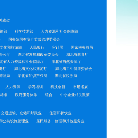
神农架
输部
科学技术部
人力资源和社会保障部
署
国务院国有资产监督管理委员会
文化和旅游部
人民银行
审计署
国家税务总局
办公厅
湖北省发展和改革委员会
湖北省教育厅
北省人力资源和社会保障厅
湖北省自然资源厅
务厅
湖北省文化和旅游厅
湖北省卫生健康委员会
管理局
湖北省知识产权局
湖北省税务局
人力资源
学习培训
科技创新
市场拓展
标准
政府服务体系
综合
中小企业相关政策
交通运输、仓储和邮政业
住宿和餐饮业
和公共设施管理业
居民服务、修理和其他服务业