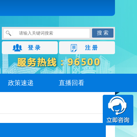
搜 索
登 录
注 册
政策速递
直播回看