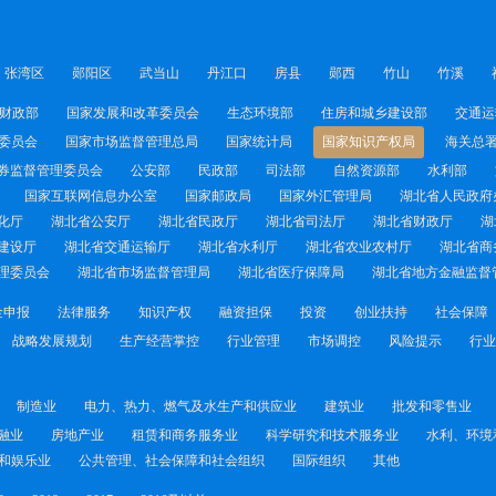
张湾区
郧阳区
武当山
丹江口
房县
郧西
竹山
竹溪
财政部
国家发展和改革委员会
生态环境部
住房和城乡建设部
交通运
委员会
国家市场监督管理总局
国家统计局
国家知识产权局
海关总
券监督管理委员会
公安部
民政部
司法部
自然资源部
水利部
国家互联网信息办公室
国家邮政局
国家外汇管理局
湖北省人民政府
化厅
湖北省公安厅
湖北省民政厅
湖北省司法厅
湖北省财政厅
湖
建设厅
湖北省交通运输厅
湖北省水利厅
湖北省农业农村厅
湖北省商
理委员会
湖北省市场监督管理局
湖北省医疗保障局
湖北省地方金融监督
金申报
法律服务
知识产权
融资担保
投资
创业扶持
社会保障
战略发展规划
生产经营掌控
行业管理
市场调控
风险提示
行业
制造业
电力、热力、燃气及水生产和供应业
建筑业
批发和零售业
融业
房地产业
租赁和商务服务业
科学研究和技术服务业
水利、环境
和娱乐业
公共管理、社会保障和社会组织
国际组织
其他