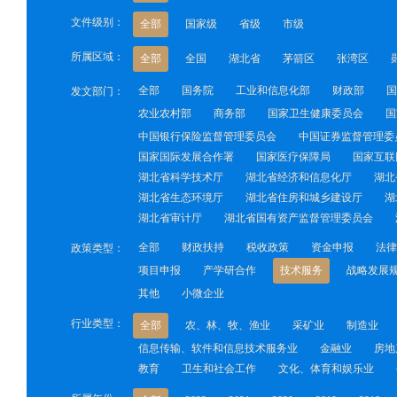
文件级别：
全部
国家级
省级
市级
所属区域：
全部
全国
湖北省
茅箭区
张湾区
全部
国务院
工业和信息化部
财政部
国
发文部门：
农业农村部
商务部
国家卫生健康委员会
国
中国银行保险监督管理委员会
中国证券监督管理委
国家国际发展合作署
国家医疗保障局
国家互联
湖北省科学技术厅
湖北省经济和信息化厅
湖北
湖北省生态环境厅
湖北省住房和城乡建设厅
湖
湖北省审计厅
湖北省国有资产监督管理委员会
全部
财政扶持
税收政策
资金申报
法律
政策类型：
项目申报
产学研合作
技术服务
战略发展
其他
小微企业
行业类型：
全部
农、林、牧、渔业
采矿业
制造业
信息传输、软件和信息技术服务业
金融业
房地
教育
卫生和社会工作
文化、体育和娱乐业