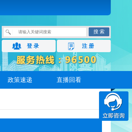
搜 索
登 录
注 册
政策速递
直播回看