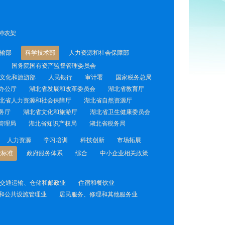
神农架
输部
科学技术部
人力资源和社会保障部
国务院国有资产监督管理委员会
文化和旅游部
人民银行
审计署
国家税务总局
办公厅
湖北省发展和改革委员会
湖北省教育厅
北省人力资源和社会保障厅
湖北省自然资源厅
务厅
湖北省文化和旅游厅
湖北省卫生健康委员会
管理局
湖北省知识产权局
湖北省税务局
人力资源
学习培训
科技创新
市场拓展
业标准
政府服务体系
综合
中小企业相关政策
交通运输、仓储和邮政业
住宿和餐饮业
和公共设施管理业
居民服务、修理和其他服务业