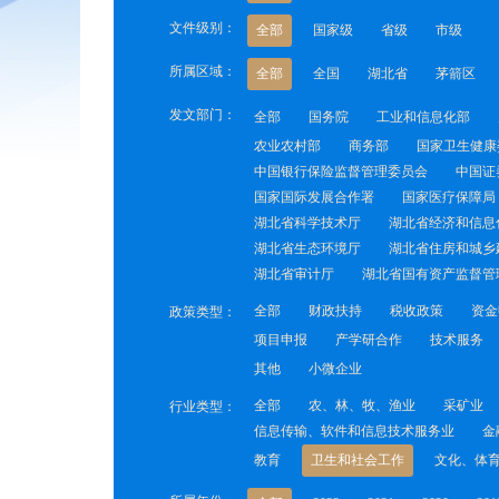
文件级别：
全部
国家级
省级
市级
所属区域：
全部
全国
湖北省
茅箭区
发文部门：
全部
国务院
工业和信息化部
农业农村部
商务部
国家卫生健康
中国银行保险监督管理委员会
中国证
国家国际发展合作署
国家医疗保障局
湖北省科学技术厅
湖北省经济和信息
湖北省生态环境厅
湖北省住房和城乡
湖北省审计厅
湖北省国有资产监督管
全部
财政扶持
税收政策
资金
政策类型：
项目申报
产学研合作
技术服务
其他
小微企业
全部
农、林、牧、渔业
采矿业
行业类型：
信息传输、软件和信息技术服务业
金
教育
卫生和社会工作
文化、体