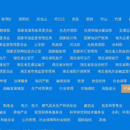
张湾区
郧阳区
武当山
丹江口
房县
郧西
竹山
竹溪
财政部
国家发展和改革委员会
生态环境部
住房和城乡建设部
交通运
委员会
国家市场监督管理总局
国家统计局
国家知识产权局
海关总署
券监督管理委员会
公安部
民政部
司法部
自然资源部
水利部
国家互联网信息办公室
国家邮政局
国家外汇管理局
湖北省人民政府
化厅
湖北省公安厅
湖北省民政厅
湖北省司法厅
湖北省财政厅
湖
建设厅
湖北省交通运输厅
湖北省水利厅
湖北省农业农村厅
湖北省商
理委员会
湖北省市场监督管理局
湖北省医疗保障局
湖北省地方金融监督
申报
法律服务
知识产权
融资担保
投资
创业扶持
社会保障
战略发展规划
生产经营掌控
行业管理
市场调控
风险提示
行
制造业
电力、热力、燃气及水生产和供应业
建筑业
批发和零售业
融业
房地产业
租赁和商务服务业
科学研究和技术服务业
水利、环境
育和娱乐业
公共管理、社会保障和社会组织
国际组织
其他