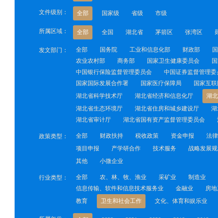
文件级别：
全部
国家级
省级
市级
所属区域：
全部
全国
湖北省
茅箭区
张湾区
全部
国务院
工业和信息化部
财政部
国
发文部门：
农业农村部
商务部
国家卫生健康委员会
国
中国银行保险监督管理委员会
中国证券监督管理委
国家国际发展合作署
国家医疗保障局
国家互联
湖北省科学技术厅
湖北省经济和信息化厅
湖北
湖北省生态环境厅
湖北省住房和城乡建设厅
湖
湖北省审计厅
湖北省国有资产监督管理委员会
全部
财政扶持
税收政策
资金申报
法律
政策类型：
项目申报
产学研合作
技术服务
战略发展规
其他
小微企业
全部
农、林、牧、渔业
采矿业
制造业
行业类型：
信息传输、软件和信息技术服务业
金融业
房地
教育
卫生和社会工作
文化、体育和娱乐业