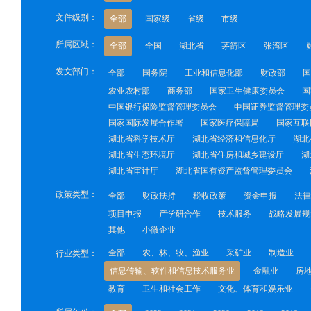
文件级别：
全部
国家级
省级
市级
所属区域：
全部
全国
湖北省
茅箭区
张湾区
发文部门：
全部
国务院
工业和信息化部
财政部
国
农业农村部
商务部
国家卫生健康委员会
国
中国银行保险监督管理委员会
中国证券监督管理委
国家国际发展合作署
国家医疗保障局
国家互联
湖北省科学技术厅
湖北省经济和信息化厅
湖北
湖北省生态环境厅
湖北省住房和城乡建设厅
湖
湖北省审计厅
湖北省国有资产监督管理委员会
政策类型：
全部
财政扶持
税收政策
资金申报
法律
项目申报
产学研合作
技术服务
战略发展规
其他
小微企业
全部
农、林、牧、渔业
采矿业
制造业
行业类型：
信息传输、软件和信息技术服务业
金融业
房
教育
卫生和社会工作
文化、体育和娱乐业