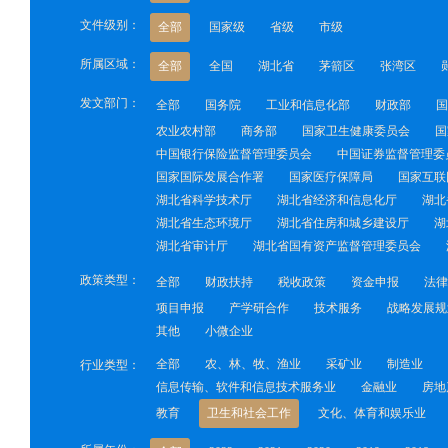
文件级别：
全部
国家级
省级
市级
所属区域：
全部
全国
湖北省
茅箭区
张湾区
发文部门：
全部
国务院
工业和信息化部
财政部
国
农业农村部
商务部
国家卫生健康委员会
国
中国银行保险监督管理委员会
中国证券监督管理委
国家国际发展合作署
国家医疗保障局
国家互联
湖北省科学技术厅
湖北省经济和信息化厅
湖北
湖北省生态环境厅
湖北省住房和城乡建设厅
湖
湖北省审计厅
湖北省国有资产监督管理委员会
政策类型：
全部
财政扶持
税收政策
资金申报
法律
项目申报
产学研合作
技术服务
战略发展规
其他
小微企业
全部
农、林、牧、渔业
采矿业
制造业
行业类型：
信息传输、软件和信息技术服务业
金融业
房地
教育
卫生和社会工作
文化、体育和娱乐业