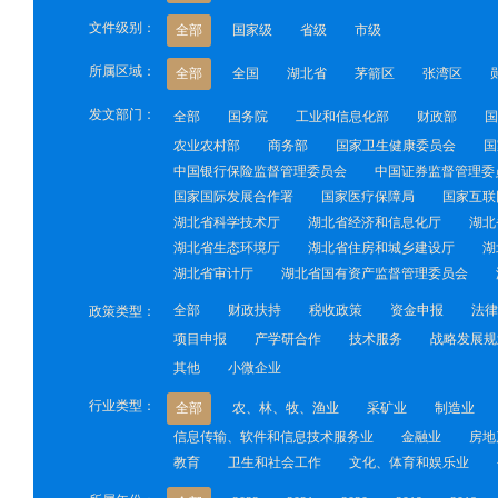
文件级别：
全部
国家级
省级
市级
所属区域：
全部
全国
湖北省
茅箭区
张湾区
发文部门：
全部
国务院
工业和信息化部
财政部
国
农业农村部
商务部
国家卫生健康委员会
国
中国银行保险监督管理委员会
中国证券监督管理委
国家国际发展合作署
国家医疗保障局
国家互联
湖北省科学技术厅
湖北省经济和信息化厅
湖北
湖北省生态环境厅
湖北省住房和城乡建设厅
湖
湖北省审计厅
湖北省国有资产监督管理委员会
全部
财政扶持
税收政策
资金申报
法律
政策类型：
项目申报
产学研合作
技术服务
战略发展规
其他
小微企业
行业类型：
全部
农、林、牧、渔业
采矿业
制造业
信息传输、软件和信息技术服务业
金融业
房地
教育
卫生和社会工作
文化、体育和娱乐业