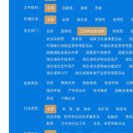
文件级别：
全部
国家级
省级
市级
所属区域：
全部
全国
湖北省
茅箭区
张湾区
发文部门：
全部
国务院
工业和信息化部
财政部
农业农村部
商务部
国家卫生健康委员会
国
中国银行保险监督管理委员会
中国证券监督管理委
国家国际发展合作署
国家医疗保障局
国家互联
湖北省科学技术厅
湖北省经济和信息化厅
湖北
湖北省生态环境厅
湖北省住房和城乡建设厅
湖
湖北省审计厅
湖北省国有资产监督管理委员会
全部
财政扶持
税收政策
资金申报
法律
政策类型：
项目申报
产学研合作
技术服务
战略发展规
其他
小微企业
行业类型：
全部
农、林、牧、渔业
采矿业
制造业
信息传输、软件和信息技术服务业
金融业
房地
教育
卫生和社会工作
文化、体育和娱乐业