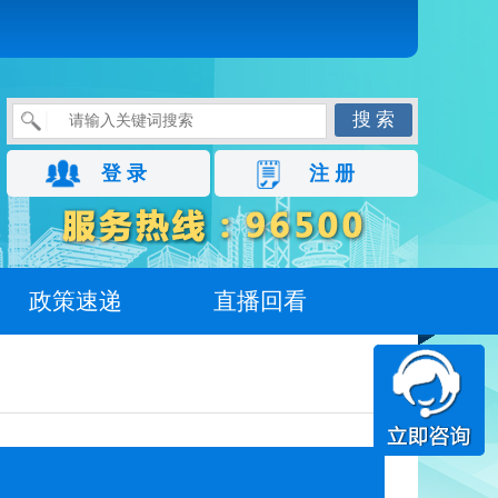
搜 索
登 录
注 册
政策速递
直播回看