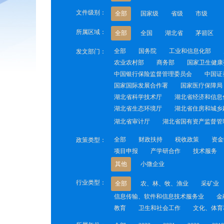
文件级别：
全部
国家级
省级
市级
所属区域：
全部
全国
湖北省
茅箭区
全部
国务院
工业和信息化部
发文部门：
农业农村部
商务部
国家卫生健康
中国银行保险监督管理委员会
中国证
国家国际发展合作署
国家医疗保障局
湖北省科学技术厅
湖北省经济和信息
湖北省生态环境厅
湖北省住房和城乡
湖北省审计厅
湖北省国有资产监督管
全部
财政扶持
税收政策
资金
政策类型：
项目申报
产学研合作
技术服务
其他
小微企业
行业类型：
全部
农、林、牧、渔业
采矿业
信息传输、软件和信息技术服务业
金
教育
卫生和社会工作
文化、体育