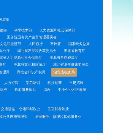
神农架
输部
科学技术部
人力资源和社会保障部
国务院国有资产监督管理委员会
文化和旅游部
人民银行
审计署
国家税务总局
办公厅
湖北省发展和改革委员会
湖北省教育厅
北省人力资源和社会保障厅
湖北省自然资源厅
务厅
湖北省文化和旅游厅
湖北省卫生健康委员会
管理局
湖北省知识产权局
湖北省税务局
人力资源
学习培训
科技创新
市场拓展
标准
政府服务体系
综合
中小企业相关政策
交通运输、仓储和邮政业
住宿和餐饮业
和公共设施管理业
居民服务、修理和其他服务业