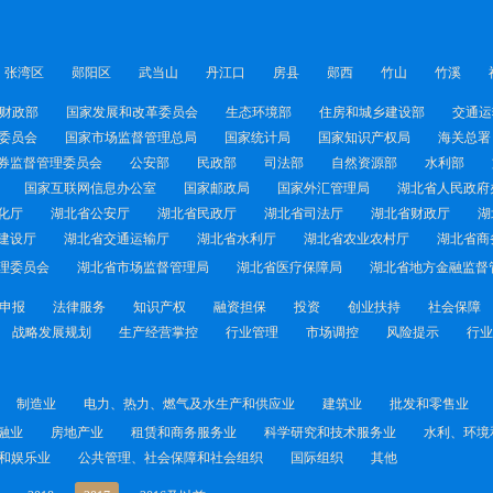
张湾区
郧阳区
武当山
丹江口
房县
郧西
竹山
竹溪
财政部
国家发展和改革委员会
生态环境部
住房和城乡建设部
交通运
委员会
国家市场监督管理总局
国家统计局
国家知识产权局
海关总署
券监督管理委员会
公安部
民政部
司法部
自然资源部
水利部
国家互联网信息办公室
国家邮政局
国家外汇管理局
湖北省人民政府
化厅
湖北省公安厅
湖北省民政厅
湖北省司法厅
湖北省财政厅
湖
建设厅
湖北省交通运输厅
湖北省水利厅
湖北省农业农村厅
湖北省商
理委员会
湖北省市场监督管理局
湖北省医疗保障局
湖北省地方金融监督
申报
法律服务
知识产权
融资担保
投资
创业扶持
社会保障
战略发展规划
生产经营掌控
行业管理
市场调控
风险提示
行业
制造业
电力、热力、燃气及水生产和供应业
建筑业
批发和零售业
融业
房地产业
租赁和商务服务业
科学研究和技术服务业
水利、环境
和娱乐业
公共管理、社会保障和社会组织
国际组织
其他