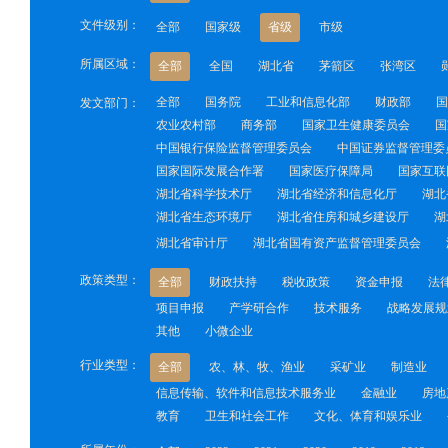
文件级别：
全部
国家级
省级
市级
所属区域：
全部
全国
湖北省
茅箭区
张湾区
全部
国务院
工业和信息化部
财政部
国
发文部门：
农业农村部
商务部
国家卫生健康委员会
国
中国银行保险监督管理委员会
中国证券监督管理委
国家国际发展合作署
国家医疗保障局
国家互联
湖北省科学技术厅
湖北省经济和信息化厅
湖北
湖北省生态环境厅
湖北省住房和城乡建设厅
湖
湖北省审计厅
湖北省国有资产监督管理委员会
政策类型：
全部
财政扶持
税收政策
资金申报
法
项目申报
产学研合作
技术服务
战略发展规
其他
小微企业
行业类型：
全部
农、林、牧、渔业
采矿业
制造业
信息传输、软件和信息技术服务业
金融业
房地
教育
卫生和社会工作
文化、体育和娱乐业