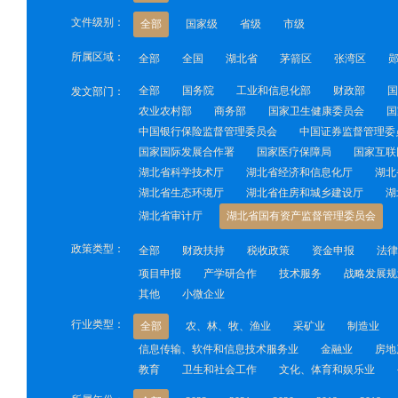
文件级别：
全部
国家级
省级
市级
所属区域：
全部
全国
湖北省
茅箭区
张湾区
全部
国务院
工业和信息化部
财政部
国
发文部门：
农业农村部
商务部
国家卫生健康委员会
国
中国银行保险监督管理委员会
中国证券监督管理委
国家国际发展合作署
国家医疗保障局
国家互联
湖北省科学技术厅
湖北省经济和信息化厅
湖北
湖北省生态环境厅
湖北省住房和城乡建设厅
湖
湖北省审计厅
湖北省国有资产监督管理委员会
政策类型：
全部
财政扶持
税收政策
资金申报
法律
项目申报
产学研合作
技术服务
战略发展规
其他
小微企业
行业类型：
全部
农、林、牧、渔业
采矿业
制造业
信息传输、软件和信息技术服务业
金融业
房地
教育
卫生和社会工作
文化、体育和娱乐业