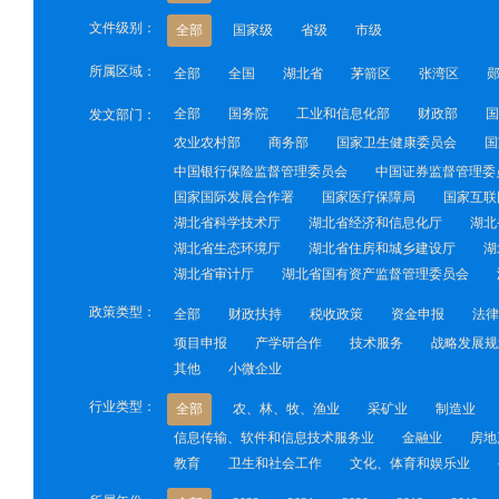
文件级别：
全部
国家级
省级
市级
所属区域：
全部
全国
湖北省
茅箭区
张湾区
全部
国务院
工业和信息化部
财政部
国
发文部门：
农业农村部
商务部
国家卫生健康委员会
国
中国银行保险监督管理委员会
中国证券监督管理委
国家国际发展合作署
国家医疗保障局
国家互联
湖北省科学技术厅
湖北省经济和信息化厅
湖北
湖北省生态环境厅
湖北省住房和城乡建设厅
湖
湖北省审计厅
湖北省国有资产监督管理委员会
政策类型：
全部
财政扶持
税收政策
资金申报
法律
项目申报
产学研合作
技术服务
战略发展规
其他
小微企业
行业类型：
全部
农、林、牧、渔业
采矿业
制造业
信息传输、软件和信息技术服务业
金融业
房地
教育
卫生和社会工作
文化、体育和娱乐业