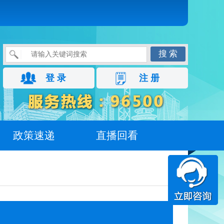
搜 索
登 录
注 册
政策速递
直播回看