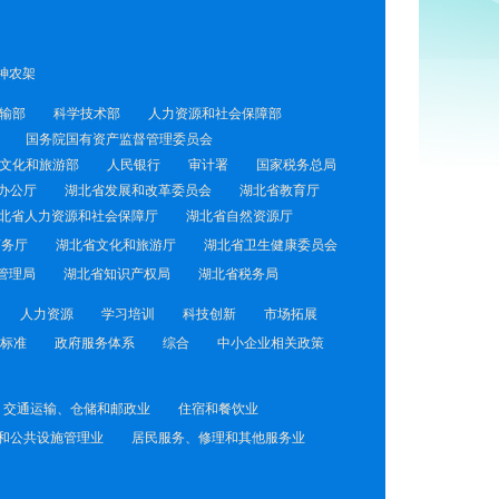
神农架
输部
科学技术部
人力资源和社会保障部
国务院国有资产监督管理委员会
文化和旅游部
人民银行
审计署
国家税务总局
办公厅
湖北省发展和改革委员会
湖北省教育厅
北省人力资源和社会保障厅
湖北省自然资源厅
商务厅
湖北省文化和旅游厅
湖北省卫生健康委员会
管理局
湖北省知识产权局
湖北省税务局
人力资源
学习培训
科技创新
市场拓展
标准
政府服务体系
综合
中小企业相关政策
交通运输、仓储和邮政业
住宿和餐饮业
和公共设施管理业
居民服务、修理和其他服务业