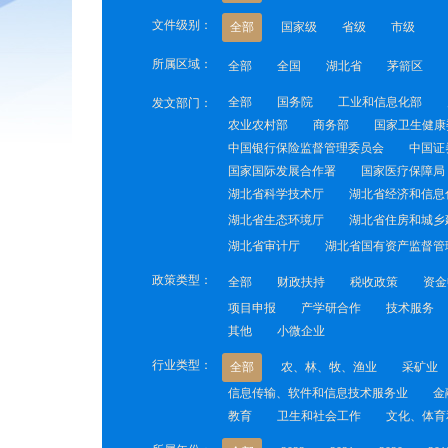
文件级别：
全部
国家级
省级
市级
所属区域：
全部
全国
湖北省
茅箭区
全部
国务院
工业和信息化部
发文部门：
农业农村部
商务部
国家卫生健康
中国银行保险监督管理委员会
中国证
国家国际发展合作署
国家医疗保障局
湖北省科学技术厅
湖北省经济和信息
湖北省生态环境厅
湖北省住房和城乡
湖北省审计厅
湖北省国有资产监督管
政策类型：
全部
财政扶持
税收政策
资金
项目申报
产学研合作
技术服务
其他
小微企业
行业类型：
全部
农、林、牧、渔业
采矿业
信息传输、软件和信息技术服务业
金
教育
卫生和社会工作
文化、体育