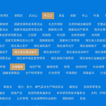
张湾区
郧阳区
武当山
丹江口
房县
郧西
竹山
竹溪
财政部
国家发展和改革委员会
生态环境部
住房和城乡建设部
交通运
委员会
国家市场监督管理总局
国家统计局
国家知识产权局
海关总署
券监督管理委员会
公安部
民政部
司法部
自然资源部
水利部
国家互联网信息办公室
国家邮政局
国家外汇管理局
湖北省人民政府
化厅
湖北省公安厅
湖北省民政厅
湖北省司法厅
湖北省财政厅
湖
建设厅
湖北省交通运输厅
湖北省水利厅
湖北省农业农村厅
湖北省
理委员会
湖北省市场监督管理局
湖北省医疗保障局
湖北省地方金融监督
申报
法律服务
知识产权
融资担保
投资
创业扶持
社会保障
战略发展规划
生产经营掌控
行业管理
市场调控
风险提示
行业
制造业
电力、热力、燃气及水生产和供应业
建筑业
批发和零售业
融业
房地产业
租赁和商务服务业
科学研究和技术服务业
水利、环境
和娱乐业
公共管理、社会保障和社会组织
国际组织
其他