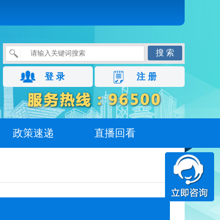
搜 索
登 录
注 册
政策速递
直播回看