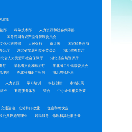
神农架
输部
科学技术部
人力资源和社会保障部
国务院国有资产监督管理委员会
文化和旅游部
人民银行
审计署
国家税务总局
办公厅
湖北省发展和改革委员会
湖北省教育厅
湖北省人力资源和社会保障厅
湖北省自然资源厅
务厅
湖北省文化和旅游厅
湖北省卫生健康委员会
管理局
湖北省知识产权局
湖北省税务局
人力资源
学习培训
科技创新
市场拓展
标准
政府服务体系
综合
中小企业相关政策
交通运输、仓储和邮政业
住宿和餐饮业
和公共设施管理业
居民服务、修理和其他服务业