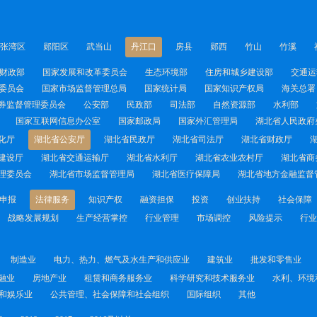
张湾区
郧阳区
武当山
丹江口
房县
郧西
竹山
竹溪
财政部
国家发展和改革委员会
生态环境部
住房和城乡建设部
交通运
委员会
国家市场监督管理总局
国家统计局
国家知识产权局
海关总署
券监督管理委员会
公安部
民政部
司法部
自然资源部
水利部
国家互联网信息办公室
国家邮政局
国家外汇管理局
湖北省人民政府
化厅
湖北省公安厅
湖北省民政厅
湖北省司法厅
湖北省财政厅
建设厅
湖北省交通运输厅
湖北省水利厅
湖北省农业农村厅
湖北省商
理委员会
湖北省市场监督管理局
湖北省医疗保障局
湖北省地方金融监督
申报
法律服务
知识产权
融资担保
投资
创业扶持
社会保障
战略发展规划
生产经营掌控
行业管理
市场调控
风险提示
行业
制造业
电力、热力、燃气及水生产和供应业
建筑业
批发和零售业
融业
房地产业
租赁和商务服务业
科学研究和技术服务业
水利、环境
和娱乐业
公共管理、社会保障和社会组织
国际组织
其他