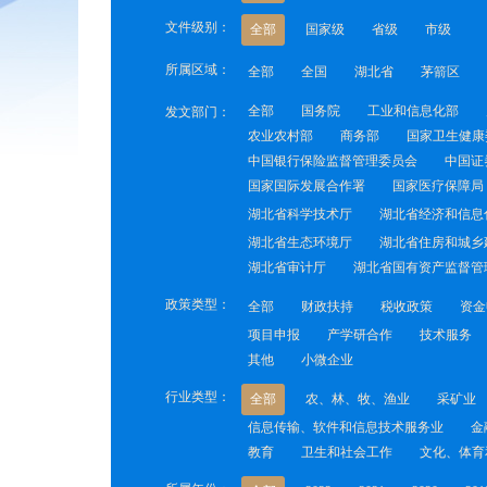
文件级别：
全部
国家级
省级
市级
所属区域：
全部
全国
湖北省
茅箭区
全部
国务院
工业和信息化部
发文部门：
农业农村部
商务部
国家卫生健康
中国银行保险监督管理委员会
中国证
国家国际发展合作署
国家医疗保障局
湖北省科学技术厅
湖北省经济和信息
湖北省生态环境厅
湖北省住房和城乡
湖北省审计厅
湖北省国有资产监督管
政策类型：
全部
财政扶持
税收政策
资金
项目申报
产学研合作
技术服务
其他
小微企业
行业类型：
全部
农、林、牧、渔业
采矿业
信息传输、软件和信息技术服务业
金
教育
卫生和社会工作
文化、体育