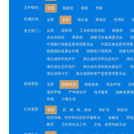
文件级别：
全部
国家级
省级
市级
所属区域：
全部
全国
湖北省
茅箭区
张湾区
全部
国务院
工业和信息化部
财政部
国
发文部门：
农业农村部
商务部
国家卫生健康委员会
国
中国银行保险监督管理委员会
中国证券监督管理委
国家国际发展合作署
国家医疗保障局
国家互联
湖北省科学技术厅
湖北省经济和信息化厅
湖北
湖北省生态环境厅
湖北省住房和城乡建设厅
湖
湖北省审计厅
湖北省国有资产监督管理委员会
政策类型：
全部
财政扶持
税收政策
资金申报
法
项目申报
产学研合作
技术服务
战略发展规
其他
小微企业
行业类型：
全部
农、林、牧、渔业
采矿业
制造业
信息传输、软件和信息技术服务业
金融业
房地
教育
卫生和社会工作
文化、体育和娱乐业