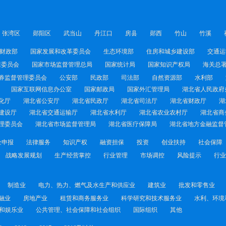
张湾区
郧阳区
武当山
丹江口
房县
郧西
竹山
竹溪
财政部
国家发展和改革委员会
生态环境部
住房和城乡建设部
交通运
康委员会
国家市场监督管理总局
国家统计局
国家知识产权局
海关总
券监督管理委员会
公安部
民政部
司法部
自然资源部
水利部
国家互联网信息办公室
国家邮政局
国家外汇管理局
湖北省人民政府
化厅
湖北省公安厅
湖北省民政厅
湖北省司法厅
湖北省财政厅
湖
建设厅
湖北省交通运输厅
湖北省水利厅
湖北省农业农村厅
湖北省商
理委员会
湖北省市场监督管理局
湖北省医疗保障局
湖北省地方金融监督
金申报
法律服务
知识产权
融资担保
投资
创业扶持
社会保障
战略发展规划
生产经营掌控
行业管理
市场调控
风险提示
行业
制造业
电力、热力、燃气及水生产和供应业
建筑业
批发和零售业
融业
房地产业
租赁和商务服务业
科学研究和技术服务业
水利、环境
和娱乐业
公共管理、社会保障和社会组织
国际组织
其他