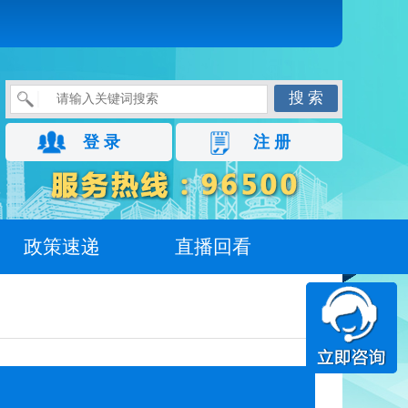
搜 索
登 录
注 册
政策速递
直播回看