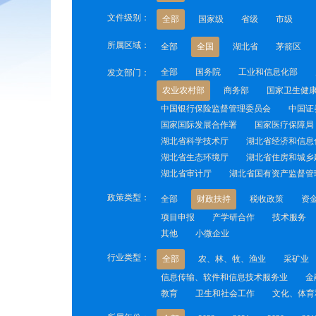
文件级别：
全部
国家级
省级
市级
所属区域：
全部
全国
湖北省
茅箭区
全部
国务院
工业和信息化部
发文部门：
农业农村部
商务部
国家卫生健
中国银行保险监督管理委员会
中国证
国家国际发展合作署
国家医疗保障局
湖北省科学技术厅
湖北省经济和信息
湖北省生态环境厅
湖北省住房和城乡
湖北省审计厅
湖北省国有资产监督管
政策类型：
全部
财政扶持
税收政策
资
项目申报
产学研合作
技术服务
其他
小微企业
行业类型：
全部
农、林、牧、渔业
采矿业
信息传输、软件和信息技术服务业
金
教育
卫生和社会工作
文化、体育