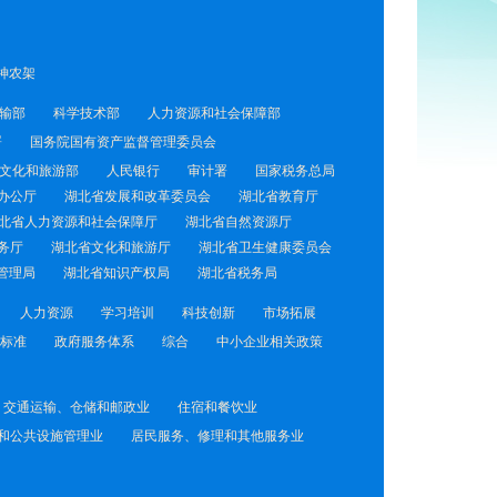
神农架
输部
科学技术部
人力资源和社会保障部
署
国务院国有资产监督管理委员会
文化和旅游部
人民银行
审计署
国家税务总局
办公厅
湖北省发展和改革委员会
湖北省教育厅
北省人力资源和社会保障厅
湖北省自然资源厅
务厅
湖北省文化和旅游厅
湖北省卫生健康委员会
管理局
湖北省知识产权局
湖北省税务局
人力资源
学习培训
科技创新
市场拓展
标准
政府服务体系
综合
中小企业相关政策
交通运输、仓储和邮政业
住宿和餐饮业
和公共设施管理业
居民服务、修理和其他服务业