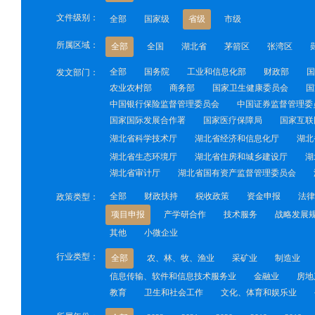
文件级别：
全部
国家级
省级
市级
所属区域：
全部
全国
湖北省
茅箭区
张湾区
全部
国务院
工业和信息化部
财政部
国
发文部门：
农业农村部
商务部
国家卫生健康委员会
国
中国银行保险监督管理委员会
中国证券监督管理委
国家国际发展合作署
国家医疗保障局
国家互联
湖北省科学技术厅
湖北省经济和信息化厅
湖北
湖北省生态环境厅
湖北省住房和城乡建设厅
湖
湖北省审计厅
湖北省国有资产监督管理委员会
全部
财政扶持
税收政策
资金申报
法律
政策类型：
项目申报
产学研合作
技术服务
战略发展
其他
小微企业
行业类型：
全部
农、林、牧、渔业
采矿业
制造业
信息传输、软件和信息技术服务业
金融业
房地
教育
卫生和社会工作
文化、体育和娱乐业