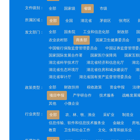
文件级别：
全部
国家级
省级
市级
所属区域：
全部
全国
湖北省
茅箭区
张湾区
全部
国务院
工业和信息化部
财政部
国
发文部门：
农业农村部
商务部
国家卫生健康委员会
中国银行保险监督管理委员会
中国证券监督管理委
国家国际发展合作署
国家医疗保障局
国家互联
湖北省科学技术厅
湖北省经济和信息化厅
湖北
湖北省生态环境厅
湖北省住房和城乡建设厅
湖
湖北省审计厅
湖北省国有资产监督管理委员会
全部
财政扶持
税收政策
资金申报
法律
政策类型：
项目申报
产学研合作
技术服务
战略发展
其他
小微企业
行业类型：
全部
农、林、牧、渔业
采矿业
制造业
信息传输、软件和信息技术服务业
金融业
房地
教育
卫生和社会工作
文化、体育和娱乐业