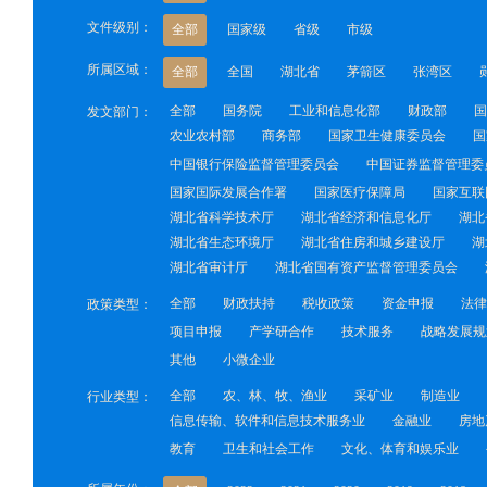
文件级别：
全部
国家级
省级
市级
所属区域：
全部
全国
湖北省
茅箭区
张湾区
全部
国务院
工业和信息化部
财政部
国
发文部门：
农业农村部
商务部
国家卫生健康委员会
国
中国银行保险监督管理委员会
中国证券监督管理委
国家国际发展合作署
国家医疗保障局
国家互联
湖北省科学技术厅
湖北省经济和信息化厅
湖北
湖北省生态环境厅
湖北省住房和城乡建设厅
湖
湖北省审计厅
湖北省国有资产监督管理委员会
全部
财政扶持
税收政策
资金申报
法律
政策类型：
项目申报
产学研合作
技术服务
战略发展规
其他
小微企业
全部
农、林、牧、渔业
采矿业
制造业
行业类型：
信息传输、软件和信息技术服务业
金融业
房地
教育
卫生和社会工作
文化、体育和娱乐业