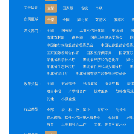
文件级别：
全部
国家级
省级
市级
所属区域：
全部
全国
湖北省
茅箭区
张湾区
全部
国务院
工业和信息化部
财政部
国
发文部门：
农业农村部
商务部
国家卫生健康委员会
国
中国银行保险监督管理委员会
中国证券监督管理委
国家国际发展合作署
国家医疗保障局
国家互联
湖北省科学技术厅
湖北省经济和信息化厅
湖北
湖北省生态环境厅
湖北省住房和城乡建设厅
湖
湖北省审计厅
湖北省国有资产监督管理委员会
全部
财政扶持
税收政策
资金申报
法律
政策类型：
项目申报
产学研合作
技术服务
战略发展规
其他
小微企业
行业类型：
全部
农、林、牧、渔业
采矿业
制造业
信息传输、软件和信息技术服务业
金融业
房地
教育
卫生和社会工作
文化、体育和娱乐业