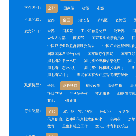
文件级别：
全部
国家级
省级
市级
所属区域：
全部
全国
湖北省
茅箭区
张湾区
全部
国务院
工业和信息化部
财政部
国
发文部门：
农业农村部
商务部
国家卫生健康委员会
国
中国银行保险监督管理委员会
中国证券监督管理委
国家国际发展合作署
国家医疗保障局
国家互联
湖北省科学技术厅
湖北省经济和信息化厅
湖北
湖北省生态环境厅
湖北省住房和城乡建设厅
湖
湖北省审计厅
湖北省国有资产监督管理委员会
政策类型：
全部
财政扶持
税收政策
资金申报
法
项目申报
产学研合作
技术服务
战略发展规
其他
小微企业
行业类型：
全部
农、林、牧、渔业
采矿业
制造业
信息传输、软件和信息技术服务业
金融业
房地
教育
卫生和社会工作
文化、体育和娱乐业