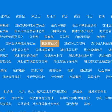
张湾区
郧阳区
武当山
丹江口
房县
郧西
竹山
竹溪
财政部
国家发展和改革委员会
生态环境部
住房和城乡建设部
交通运
委员会
国家市场监督管理总局
国家统计局
国家知识产权局
海关总署
券监督管理委员会
公安部
民政部
司法部
自然资源部
水利部
国家互联网信息办公室
国家邮政局
国家外汇管理局
湖北省人民政
化厅
湖北省公安厅
湖北省民政厅
湖北省司法厅
湖北省财政厅
湖
建设厅
湖北省交通运输厅
湖北省水利厅
湖北省农业农村厅
湖北省商
理委员会
湖北省市场监督管理局
湖北省医疗保障局
湖北省地方金融监督
金申报
法律服务
知识产权
融资担保
投资
创业扶持
社会保障
战略发展规划
生产经营掌控
行业管理
市场调控
风险提示
行业
制造业
电力、热力、燃气及水生产和供应业
建筑业
批发和零售业
融业
房地产业
租赁和商务服务业
科学研究和技术服务业
水利、环境
和娱乐业
公共管理、社会保障和社会组织
国际组织
其他