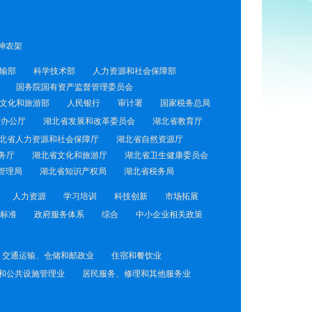
神农架
输部
科学技术部
人力资源和社会保障部
国务院国有资产监督管理委员会
文化和旅游部
人民银行
审计署
国家税务总局
府办公厅
湖北省发展和改革委员会
湖北省教育厅
北省人力资源和社会保障厅
湖北省自然资源厅
务厅
湖北省文化和旅游厅
湖北省卫生健康委员会
管理局
湖北省知识产权局
湖北省税务局
人力资源
学习培训
科技创新
市场拓展
标准
政府服务体系
综合
中小企业相关政策
交通运输、仓储和邮政业
住宿和餐饮业
和公共设施管理业
居民服务、修理和其他服务业