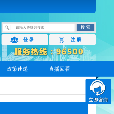
搜 索
登 录
注 册
政策速递
直播回看