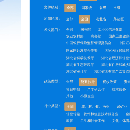
文件级别：
全部
国家级
省级
市级
所属区域：
全部
全国
湖北省
茅箭区
全部
国务院
工业和信息化部
发文部门：
农业农村部
商务部
国家卫生健康
中国银行保险监督管理委员会
中国证
国家国际发展合作署
国家医疗保障局
湖北省科学技术厅
湖北省经济和信息
湖北省生态环境厅
湖北省住房和城乡
湖北省审计厅
湖北省国有资产监督管
政策类型：
全部
财政扶持
税收政策
资
项目申报
产学研合作
技术服务
其他
小微企业
行业类型：
全部
农、林、牧、渔业
采矿业
信息传输、软件和信息技术服务业
金
教育
卫生和社会工作
文化、体育