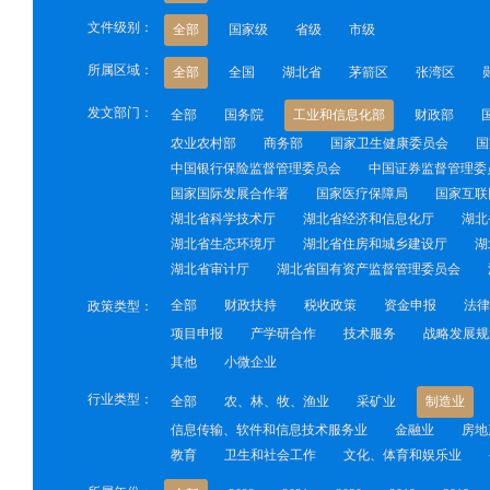
文件级别：
全部
国家级
省级
市级
所属区域：
全部
全国
湖北省
茅箭区
张湾区
发文部门：
全部
国务院
工业和信息化部
财政部
农业农村部
商务部
国家卫生健康委员会
国
中国银行保险监督管理委员会
中国证券监督管理委
国家国际发展合作署
国家医疗保障局
国家互联
湖北省科学技术厅
湖北省经济和信息化厅
湖北
湖北省生态环境厅
湖北省住房和城乡建设厅
湖
湖北省审计厅
湖北省国有资产监督管理委员会
全部
财政扶持
税收政策
资金申报
法律
政策类型：
项目申报
产学研合作
技术服务
战略发展规
其他
小微企业
行业类型：
全部
农、林、牧、渔业
采矿业
制造业
信息传输、软件和信息技术服务业
金融业
房地
教育
卫生和社会工作
文化、体育和娱乐业