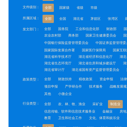
文件级别：
全部
国家级
省级
市级
所属区域：
全部
全国
湖北省
茅箭区
张湾区
全部
国务院
工业和信息化部
财政部
国
发文部门：
农业农村部
商务部
国家卫生健康委员会
国
中国银行保险监督管理委员会
中国证券监督管理委
国家国际发展合作署
国家医疗保障局
国家互联
湖北省科学技术厅
湖北省经济和信息化厅
湖北
湖北省生态环境厅
湖北省住房和城乡建设厅
湖
湖北省审计厅
湖北省国有资产监督管理委员会
全部
财政扶持
税收政策
资金申报
法律
政策类型：
项目申报
产学研合作
技术服务
战略发展规
其他
小微企业
行业类型：
全部
农、林、牧、渔业
采矿业
制造业
信息传输、软件和信息技术服务业
金融业
房地
教育
卫生和社会工作
文化、体育和娱乐业