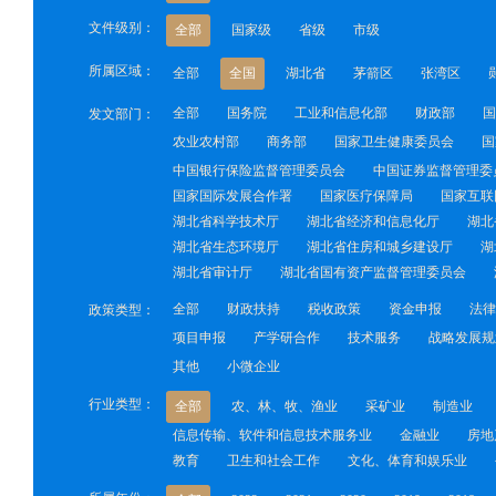
文件级别：
全部
国家级
省级
市级
所属区域：
全部
全国
湖北省
茅箭区
张湾区
全部
国务院
工业和信息化部
财政部
国
发文部门：
农业农村部
商务部
国家卫生健康委员会
国
中国银行保险监督管理委员会
中国证券监督管理委
国家国际发展合作署
国家医疗保障局
国家互联
湖北省科学技术厅
湖北省经济和信息化厅
湖北
湖北省生态环境厅
湖北省住房和城乡建设厅
湖
湖北省审计厅
湖北省国有资产监督管理委员会
全部
财政扶持
税收政策
资金申报
法律
政策类型：
项目申报
产学研合作
技术服务
战略发展规
其他
小微企业
行业类型：
全部
农、林、牧、渔业
采矿业
制造业
信息传输、软件和信息技术服务业
金融业
房地
教育
卫生和社会工作
文化、体育和娱乐业