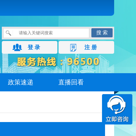
搜 索
登 录
注 册
政策速递
直播回看