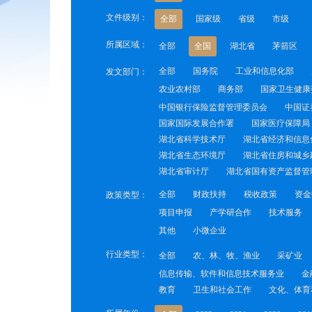
文件级别：
全部
国家级
省级
市级
所属区域：
全部
全国
湖北省
茅箭区
全部
国务院
工业和信息化部
发文部门：
农业农村部
商务部
国家卫生健康
中国银行保险监督管理委员会
中国证
国家国际发展合作署
国家医疗保障局
湖北省科学技术厅
湖北省经济和信息
湖北省生态环境厅
湖北省住房和城乡
湖北省审计厅
湖北省国有资产监督管
全部
财政扶持
税收政策
资金
政策类型：
项目申报
产学研合作
技术服务
其他
小微企业
行业类型：
全部
农、林、牧、渔业
采矿业
信息传输、软件和信息技术服务业
金
教育
卫生和社会工作
文化、体育