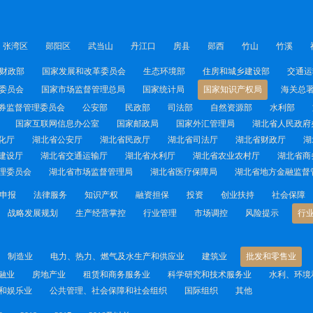
张湾区
郧阳区
武当山
丹江口
房县
郧西
竹山
竹溪
财政部
国家发展和改革委员会
生态环境部
住房和城乡建设部
交通运
委员会
国家市场监督管理总局
国家统计局
国家知识产权局
海关总
券监督管理委员会
公安部
民政部
司法部
自然资源部
水利部
国家互联网信息办公室
国家邮政局
国家外汇管理局
湖北省人民政府
化厅
湖北省公安厅
湖北省民政厅
湖北省司法厅
湖北省财政厅
湖
建设厅
湖北省交通运输厅
湖北省水利厅
湖北省农业农村厅
湖北省商
理委员会
湖北省市场监督管理局
湖北省医疗保障局
湖北省地方金融监督
申报
法律服务
知识产权
融资担保
投资
创业扶持
社会保障
战略发展规划
生产经营掌控
行业管理
市场调控
风险提示
行
制造业
电力、热力、燃气及水生产和供应业
建筑业
批发和零售业
融业
房地产业
租赁和商务服务业
科学研究和技术服务业
水利、环境
和娱乐业
公共管理、社会保障和社会组织
国际组织
其他