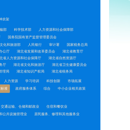
神农架
输部
科学技术部
人力资源和社会保障部
署
国务院国有资产监督管理委员会
文化和旅游部
人民银行
审计署
国家税务总局
办公厅
湖北省发展和改革委员会
湖北省教育厅
北省人力资源和社会保障厅
湖北省自然资源厅
务厅
湖北省文化和旅游厅
湖北省卫生健康委员会
管理局
湖北省知识产权局
湖北省税务局
人力资源
学习培训
科技创新
市场拓展
业标准
政府服务体系
综合
中小企业相关政策
交通运输、仓储和邮政业
住宿和餐饮业
和公共设施管理业
居民服务、修理和其他服务业