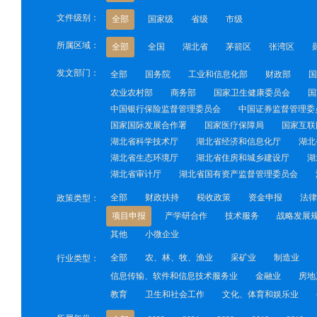
文件级别：
全部
国家级
省级
市级
所属区域：
全部
全国
湖北省
茅箭区
张湾区
发文部门：
全部
国务院
工业和信息化部
财政部
国
农业农村部
商务部
国家卫生健康委员会
国
中国银行保险监督管理委员会
中国证券监督管理委
国家国际发展合作署
国家医疗保障局
国家互联
湖北省科学技术厅
湖北省经济和信息化厅
湖北
湖北省生态环境厅
湖北省住房和城乡建设厅
湖
湖北省审计厅
湖北省国有资产监督管理委员会
全部
财政扶持
税收政策
资金申报
法律
政策类型：
项目申报
产学研合作
技术服务
战略发展
其他
小微企业
全部
农、林、牧、渔业
采矿业
制造业
行业类型：
信息传输、软件和信息技术服务业
金融业
房地
教育
卫生和社会工作
文化、体育和娱乐业