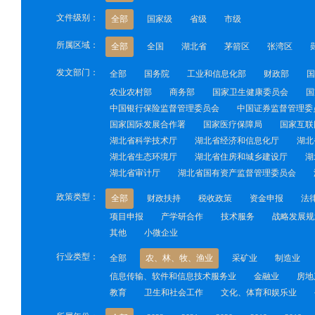
文件级别：
全部
国家级
省级
市级
所属区域：
全部
全国
湖北省
茅箭区
张湾区
发文部门：
全部
国务院
工业和信息化部
财政部
国
农业农村部
商务部
国家卫生健康委员会
国
中国银行保险监督管理委员会
中国证券监督管理委
国家国际发展合作署
国家医疗保障局
国家互联
湖北省科学技术厅
湖北省经济和信息化厅
湖北
湖北省生态环境厅
湖北省住房和城乡建设厅
湖
湖北省审计厅
湖北省国有资产监督管理委员会
政策类型：
全部
财政扶持
税收政策
资金申报
法
项目申报
产学研合作
技术服务
战略发展规
其他
小微企业
行业类型：
全部
农、林、牧、渔业
采矿业
制造业
信息传输、软件和信息技术服务业
金融业
房地
教育
卫生和社会工作
文化、体育和娱乐业