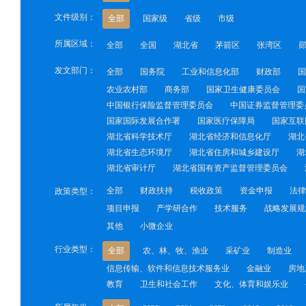
文件级别：
全部
国家级
省级
市级
所属区域：
全部
全国
湖北省
茅箭区
张湾区
发文部门：
全部
国务院
工业和信息化部
财政部
国
农业农村部
商务部
国家卫生健康委员会
国
中国银行保险监督管理委员会
中国证券监督管理委
国家国际发展合作署
国家医疗保障局
国家互联
湖北省科学技术厅
湖北省经济和信息化厅
湖北
湖北省生态环境厅
湖北省住房和城乡建设厅
湖
湖北省审计厅
湖北省国有资产监督管理委员会
全部
财政扶持
税收政策
资金申报
法律
政策类型：
项目申报
产学研合作
技术服务
战略发展规
其他
小微企业
行业类型：
全部
农、林、牧、渔业
采矿业
制造业
信息传输、软件和信息技术服务业
金融业
房地
教育
卫生和社会工作
文化、体育和娱乐业