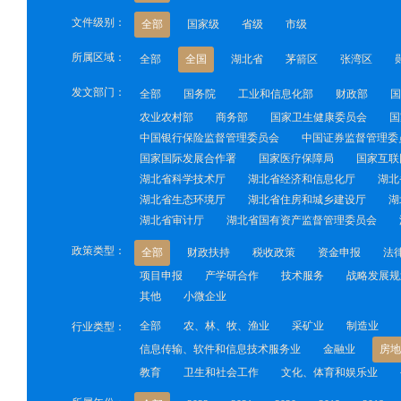
文件级别：
全部
国家级
省级
市级
所属区域：
全部
全国
湖北省
茅箭区
张湾区
发文部门：
全部
国务院
工业和信息化部
财政部
国
农业农村部
商务部
国家卫生健康委员会
国
中国银行保险监督管理委员会
中国证券监督管理委
国家国际发展合作署
国家医疗保障局
国家互联
湖北省科学技术厅
湖北省经济和信息化厅
湖北
湖北省生态环境厅
湖北省住房和城乡建设厅
湖
湖北省审计厅
湖北省国有资产监督管理委员会
政策类型：
全部
财政扶持
税收政策
资金申报
法
项目申报
产学研合作
技术服务
战略发展规
其他
小微企业
全部
农、林、牧、渔业
采矿业
制造业
行业类型：
信息传输、软件和信息技术服务业
金融业
房地
教育
卫生和社会工作
文化、体育和娱乐业