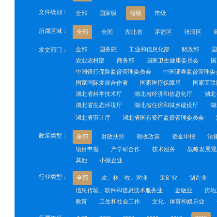
文件级别：
全部
国家级
省级
市级
所属区域：
全部
全国
湖北省
茅箭区
张湾区
全部
国务院
工业和信息化部
财政部
国
发文部门：
农业农村部
商务部
国家卫生健康委员会
国
中国银行保险监督管理委员会
中国证券监督管理委
国家国际发展合作署
国家医疗保障局
国家互联
湖北省科学技术厅
湖北省经济和信息化厅
湖北
湖北省生态环境厅
湖北省住房和城乡建设厅
湖
湖北省审计厅
湖北省国有资产监督管理委员会
政策类型：
全部
财政扶持
税收政策
资金申报
法
项目申报
产学研合作
技术服务
战略发展规
其他
小微企业
行业类型：
全部
农、林、牧、渔业
采矿业
制造业
信息传输、软件和信息技术服务业
金融业
房地
教育
卫生和社会工作
文化、体育和娱乐业