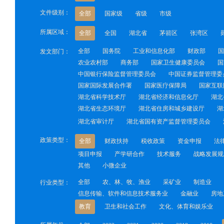
文件级别：
全部
国家级
省级
市级
所属区域：
全部
全国
湖北省
茅箭区
张湾区
全部
国务院
工业和信息化部
财政部
国
发文部门：
农业农村部
商务部
国家卫生健康委员会
国
中国银行保险监督管理委员会
中国证券监督管理委
国家国际发展合作署
国家医疗保障局
国家互联
湖北省科学技术厅
湖北省经济和信息化厅
湖北
湖北省生态环境厅
湖北省住房和城乡建设厅
湖
湖北省审计厅
湖北省国有资产监督管理委员会
政策类型：
全部
财政扶持
税收政策
资金申报
法
项目申报
产学研合作
技术服务
战略发展规
其他
小微企业
全部
农、林、牧、渔业
采矿业
制造业
行业类型：
信息传输、软件和信息技术服务业
金融业
房地
教育
卫生和社会工作
文化、体育和娱乐业