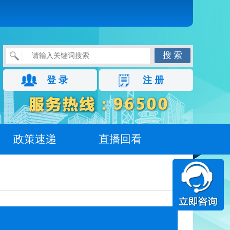
搜 索
登 录
注 册
政策速递
直播回看