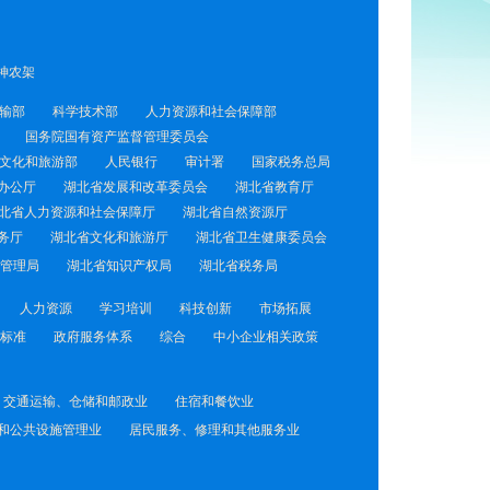
神农架
输部
科学技术部
人力资源和社会保障部
国务院国有资产监督管理委员会
文化和旅游部
人民银行
审计署
国家税务总局
办公厅
湖北省发展和改革委员会
湖北省教育厅
北省人力资源和社会保障厅
湖北省自然资源厅
务厅
湖北省文化和旅游厅
湖北省卫生健康委员会
管理局
湖北省知识产权局
湖北省税务局
人力资源
学习培训
科技创新
市场拓展
标准
政府服务体系
综合
中小企业相关政策
交通运输、仓储和邮政业
住宿和餐饮业
和公共设施管理业
居民服务、修理和其他服务业