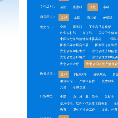
文件级别：
全部
国家级
省级
市级
所属区域：
全部
全国
湖北省
茅箭区
全部
国务院
工业和信息化部
发文部门：
农业农村部
商务部
国家卫生健康
中国银行保险监督管理委员会
中国证
国家国际发展合作署
国家医疗保障局
湖北省科学技术厅
湖北省经济和信息
湖北省生态环境厅
湖北省住房和城乡
湖北省审计厅
湖北省国有资产监督管
政策类型：
全部
财政扶持
税收政策
资
项目申报
产学研合作
技术服务
其他
小微企业
行业类型：
全部
农、林、牧、渔业
采矿业
信息传输、软件和信息技术服务业
金
教育
卫生和社会工作
文化、体育