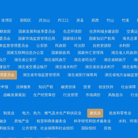
张湾区
郧阳区
武当山
丹江口
房县
郧西
竹山
竹溪
财政部
国家发展和改革委员会
生态环境部
住房和城乡建设部
交通运
委员会
国家市场监督管理总局
国家统计局
国家知识产权局
海关总署
券监督管理委员会
公安部
民政部
司法部
自然资源部
水利部
国家互联网信息办公室
国家邮政局
国家外汇管理局
湖北省人民政府
化厅
湖北省公安厅
湖北省民政厅
湖北省司法厅
湖北省财政厅
湖
建设厅
湖北省交通运输厅
湖北省水利厅
湖北省农业农村厅
湖北省商
理委员会
湖北省市场监督管理局
湖北省医疗保障局
湖北省地方金融监督
金申报
法律服务
知识产权
融资担保
投资
创业扶持
社会保障
战略发展规划
生产经营掌控
行业管理
市场调控
风险提示
行业
制造业
电力、热力、燃气及水生产和供应业
建筑业
批发和零售业
融业
房地产业
租赁和商务服务业
科学研究和技术服务业
水利、环境
和娱乐业
公共管理、社会保障和社会组织
国际组织
其他