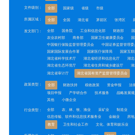
文件级别：
全部
国家级
省级
市级
所属区域：
全部
全国
湖北省
茅箭区
张湾区
全部
国务院
工业和信息化部
财政部
国
发文部门：
农业农村部
商务部
国家卫生健康委员会
国
中国银行保险监督管理委员会
中国证券监督管理委
国家国际发展合作署
国家医疗保障局
国家互联
湖北省科学技术厅
湖北省经济和信息化厅
湖北
湖北省生态环境厅
湖北省住房和城乡建设厅
湖
湖北省审计厅
湖北省国有资产监督管理委员会
政策类型：
全部
财政扶持
税收政策
资金申报
法
项目申报
产学研合作
技术服务
战略发展规
其他
小微企业
全部
农、林、牧、渔业
采矿业
制造业
行业类型：
信息传输、软件和信息技术服务业
金融业
房地
教育
卫生和社会工作
文化、体育和娱乐业