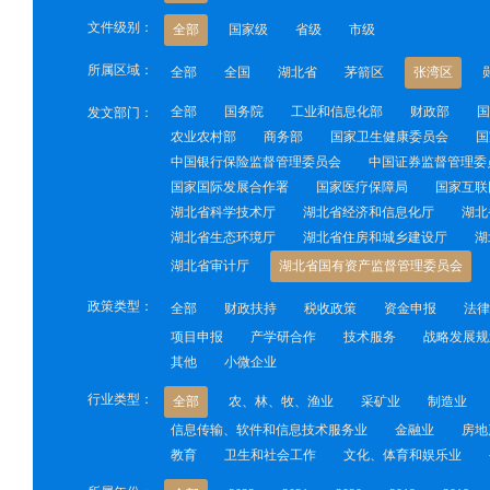
文件级别：
全部
国家级
省级
市级
所属区域：
全部
全国
湖北省
茅箭区
张湾区
全部
国务院
工业和信息化部
财政部
国
发文部门：
农业农村部
商务部
国家卫生健康委员会
国
中国银行保险监督管理委员会
中国证券监督管理委
国家国际发展合作署
国家医疗保障局
国家互联
湖北省科学技术厅
湖北省经济和信息化厅
湖北
湖北省生态环境厅
湖北省住房和城乡建设厅
湖
湖北省审计厅
湖北省国有资产监督管理委员会
政策类型：
全部
财政扶持
税收政策
资金申报
法律
项目申报
产学研合作
技术服务
战略发展规
其他
小微企业
行业类型：
全部
农、林、牧、渔业
采矿业
制造业
信息传输、软件和信息技术服务业
金融业
房地
教育
卫生和社会工作
文化、体育和娱乐业