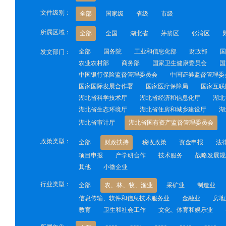
文件级别：
全部
国家级
省级
市级
所属区域：
全部
全国
湖北省
茅箭区
张湾区
全部
国务院
工业和信息化部
财政部
国
发文部门：
农业农村部
商务部
国家卫生健康委员会
国
中国银行保险监督管理委员会
中国证券监督管理委
国家国际发展合作署
国家医疗保障局
国家互联
湖北省科学技术厅
湖北省经济和信息化厅
湖北
湖北省生态环境厅
湖北省住房和城乡建设厅
湖
湖北省审计厅
湖北省国有资产监督管理委员会
政策类型：
全部
财政扶持
税收政策
资金申报
法
项目申报
产学研合作
技术服务
战略发展规
其他
小微企业
行业类型：
全部
农、林、牧、渔业
采矿业
制造业
信息传输、软件和信息技术服务业
金融业
房地
教育
卫生和社会工作
文化、体育和娱乐业