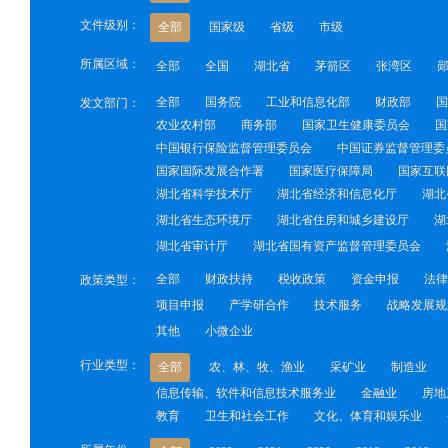
文件级别：
全部
国家级
省级
市级
所属区域：
全部
全国
湖北省
茅箭区
张湾区
全部
国务院
工业和信息化部
财政部
国
发文部门：
农业农村部
商务部
国家卫生健康委员会
国
中国银行保险监督管理委员会
中国证券监督管理委
国家国际发展合作署
国家医疗保障局
国家互联
湖北省科学技术厅
湖北省经济和信息化厅
湖北
湖北省生态环境厅
湖北省住房和城乡建设厅
湖
湖北省审计厅
湖北省国有资产监督管理委员会
全部
财政扶持
税收政策
资金申报
法律
政策类型：
项目申报
产学研合作
技术服务
战略发展规
其他
小微企业
行业类型：
全部
农、林、牧、渔业
采矿业
制造业
信息传输、软件和信息技术服务业
金融业
房地
教育
卫生和社会工作
文化、体育和娱乐业