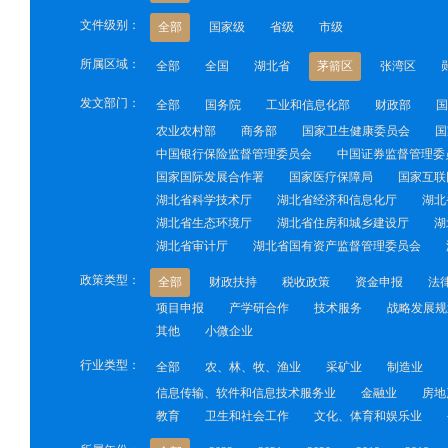
文件级别：
全部
国家级
省级
市级
所属区域：
全部
全国
湖北省
茅箭区
张湾区
发文部门：
全部
国务院
工业和信息化部
财政部
国
农业农村部
商务部
国家卫生健康委员会
国
中国银行保险监督管理委员会
中国证券监督管理委
国家国际发展合作署
国家医疗保障局
国家互联
湖北省科学技术厅
湖北省经济和信息化厅
湖北
湖北省生态环境厅
湖北省住房和城乡建设厅
湖
湖北省审计厅
湖北省国有资产监督管理委员会
政策类型：
全部
财政扶持
税收政策
资金申报
法
项目申报
产学研合作
技术服务
战略发展规
其他
小微企业
行业类型：
全部
农、林、牧、渔业
采矿业
制造业
信息传输、软件和信息技术服务业
金融业
房地
教育
卫生和社会工作
文化、体育和娱乐业