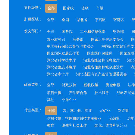
文件级别：
全部
国家级
省级
市级
所属区域：
全部
全国
湖北省
茅箭区
张湾区
发文部门：
全部
国务院
工业和信息化部
财政部
国
农业农村部
商务部
国家卫生健康委员会
国
中国银行保险监督管理委员会
中国证券监督管理委
国家国际发展合作署
国家医疗保障局
国家互联
湖北省科学技术厅
湖北省经济和信息化厅
湖北
湖北省生态环境厅
湖北省住房和城乡建设厅
湖
湖北省审计厅
湖北省国有资产监督管理委员会
政策类型：
全部
财政扶持
税收政策
资金申报
法律
项目申报
产学研合作
技术服务
战略发展规
其他
小微企业
行业类型：
全部
农、林、牧、渔业
采矿业
制造业
信息传输、软件和信息技术服务业
金融业
房地
教育
卫生和社会工作
文化、体育和娱乐业