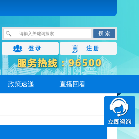
搜 索
登 录
注 册
政策速递
直播回看