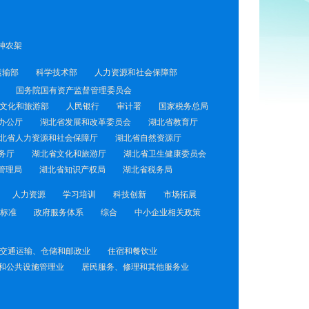
神农架
运输部
科学技术部
人力资源和社会保障部
国务院国有资产监督管理委员会
文化和旅游部
人民银行
审计署
国家税务总局
办公厅
湖北省发展和改革委员会
湖北省教育厅
北省人力资源和社会保障厅
湖北省自然资源厅
务厅
湖北省文化和旅游厅
湖北省卫生健康委员会
管理局
湖北省知识产权局
湖北省税务局
人力资源
学习培训
科技创新
市场拓展
标准
政府服务体系
综合
中小企业相关政策
交通运输、仓储和邮政业
住宿和餐饮业
和公共设施管理业
居民服务、修理和其他服务业