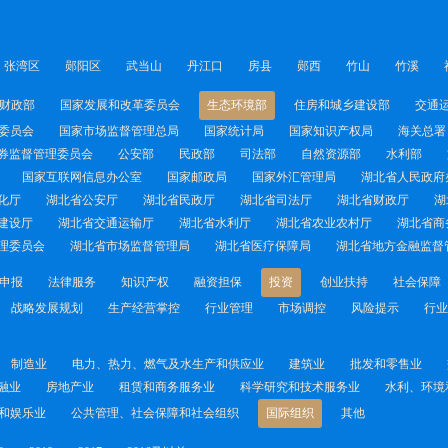
张湾区
郧阳区
武当山
丹江口
房县
郧西
竹山
竹溪
财政部
国家发展和改革委员会
生态环境部
住房和城乡建设部
交通
委员会
国家市场监督管理总局
国家统计局
国家知识产权局
海关总署
券监督管理委员会
公安部
民政部
司法部
自然资源部
水利部
国家互联网信息办公室
国家邮政局
国家外汇管理局
湖北省人民政府
化厅
湖北省公安厅
湖北省民政厅
湖北省司法厅
湖北省财政厅
湖
建设厅
湖北省交通运输厅
湖北省水利厅
湖北省农业农村厅
湖北省商
理委员会
湖北省市场监督管理局
湖北省医疗保障局
湖北省地方金融监督
申报
法律服务
知识产权
融资担保
投资
创业扶持
社会保障
战略发展规划
生产经营掌控
行业管理
市场调控
风险提示
行业
制造业
电力、热力、燃气及水生产和供应业
建筑业
批发和零售业
融业
房地产业
租赁和商务服务业
科学研究和技术服务业
水利、环境
和娱乐业
公共管理、社会保障和社会组织
国际组织
其他