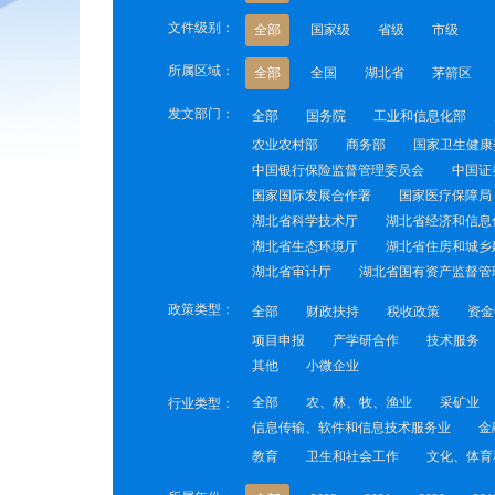
文件级别：
全部
国家级
省级
市级
所属区域：
全部
全国
湖北省
茅箭区
发文部门：
全部
国务院
工业和信息化部
农业农村部
商务部
国家卫生健康
中国银行保险监督管理委员会
中国证
国家国际发展合作署
国家医疗保障局
湖北省科学技术厅
湖北省经济和信息
湖北省生态环境厅
湖北省住房和城乡
湖北省审计厅
湖北省国有资产监督管
政策类型：
全部
财政扶持
税收政策
资金
项目申报
产学研合作
技术服务
其他
小微企业
全部
农、林、牧、渔业
采矿业
行业类型：
信息传输、软件和信息技术服务业
金
教育
卫生和社会工作
文化、体育